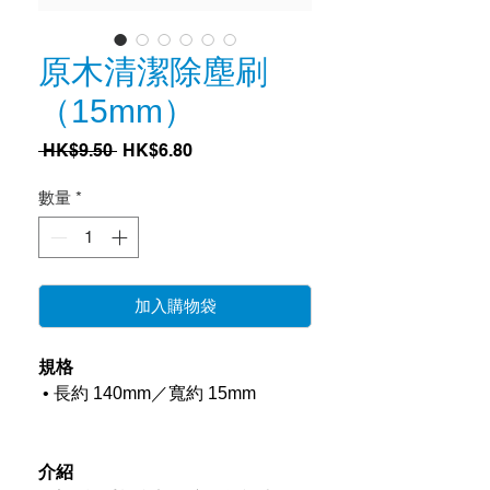
原木清潔除塵刷
（15mm）
一
促
 HK$9.50 
HK$6.80
般
銷
價
價
數量
*
格
格
加入購物袋
規格
 • 長約 140mm／寬約 15mm
介紹