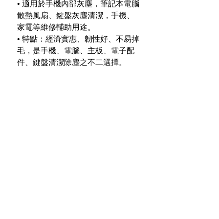
• 適用於手機內部灰塵，筆記本電腦
散熱風扇、鍵盤灰塵清潔，手機、
家電等維修輔助用途。
• 特點：經濟實惠、韌性好、不易掉
毛，是手機、電腦、主板、電子配
件、鍵盤清潔除塵之不二選擇。
免費運送 － 經由 香港郵政 以平
郵信件形式派送
香港境內免費運送
，將經由 
香港郵政
 以平
產品派送及退貨條款
郵信件形式派送。以下日期以成功下單並完
成付款起計算。
我們堅信，你會為從 TechApex Store 購買
其他注意事項
的產品驚歎不已。這是因為我們一直竭盡全
力確保產品的設計與製造符合你的需求。
市區 － 
免費運送。
政策以
繁體中文版本
為準。政策受香港特別
現存貨品：最快
兩天
內送達（可能
行政區法律約束。 
我們希望你於購買我們的服務 或 產品前，
需要約 2－5 個工作天的派送時間）
先審閱以下與產品派送及退貨相關之條款。
代購貨品：1－3 週内送達
我們雙方均不可撤銷且無條件遵守特區法庭
的非專屬司法管轄。我們中任何一方若未能
我將何時收到訂購項目？
離島地區
（喜靈洲、長洲、愉景灣、南丫
對本政策內任何條款要求強制執行並不構成