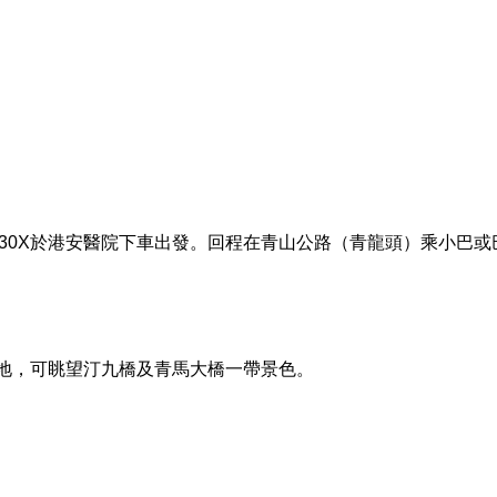
M,30X於港安醫院下車出發。回程在青山公路（青龍頭）乘小巴
地，可眺望汀九橋及青馬大橋一帶景色。