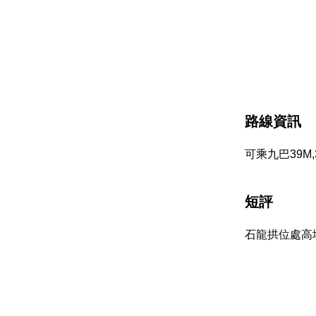
路線資訊
可乘九巴39
短評
石龍拱位處高