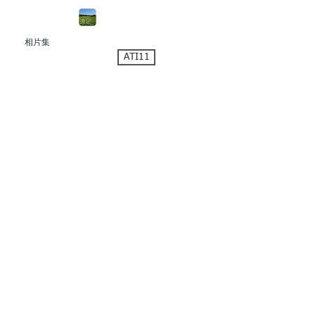
遠足香港
Beta
e
相片集
ATI11