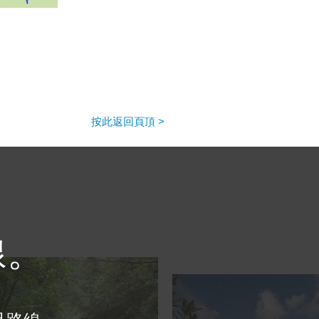
按此返回頁頂 >
線。