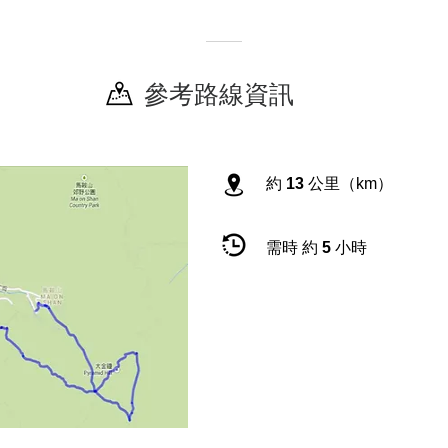
參考路線資訊
約
13
公里（km）
需時 約
5
小時