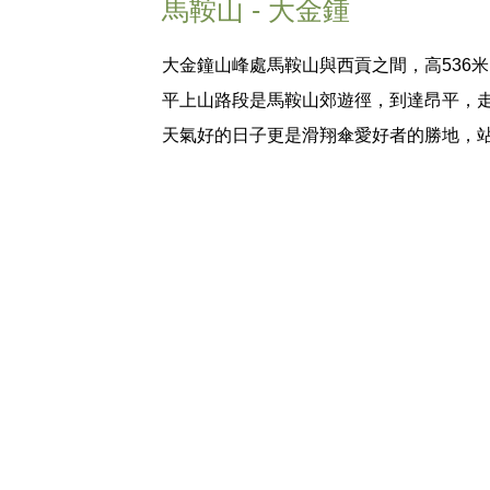
馬鞍山 - 大金鍾
大金鐘山峰處馬鞍山與西貢之間，高536
平上山路段是馬鞍山郊遊徑，到達昂平，
天氣好的日子更是滑翔傘愛好者的勝地，