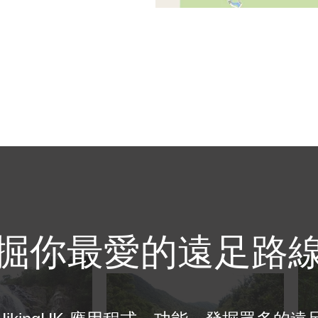
掘你最愛的遠足路