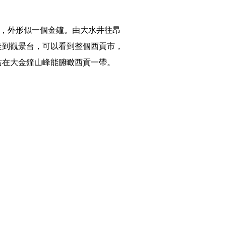
米，外形似一個金鐘。由大水井往昂
走到觀景台，可以看到整個西貢市，
站在大金鐘山峰能腑瞰西貢一帶。