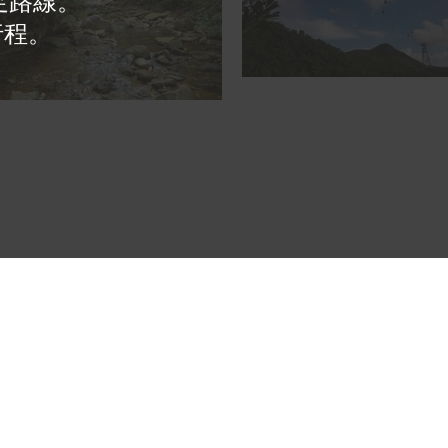
足路線。
行程。
。